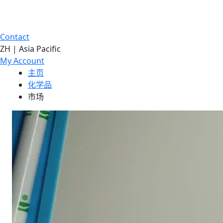
Contact
ZH | Asia Pacific
My Account
主页
化学品
市场