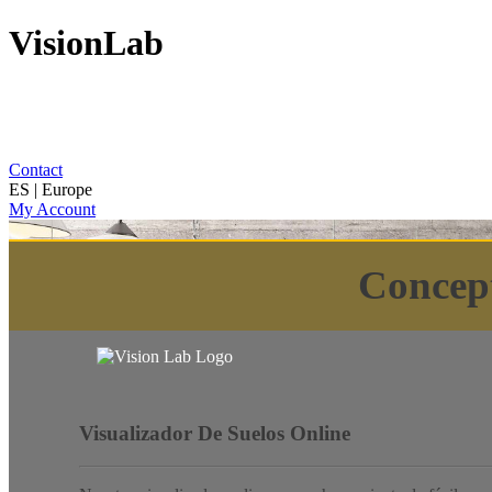
VisionLab
Contact
ES | Europe
My Account
Concep
Visualizador De Suelos Online