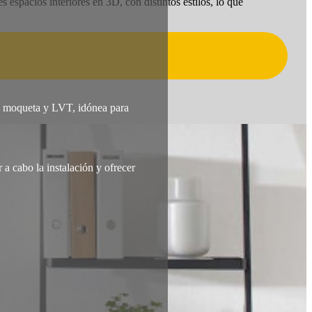
 espacios interiores en 3D, con distintos estilos, lo que
de moqueta y LVT, idónea para
a cabo la instalación y ofrecer