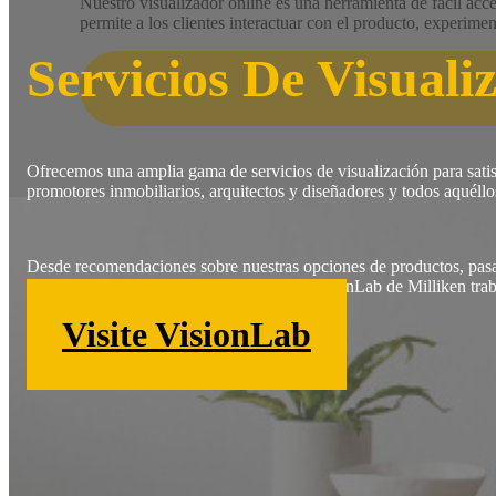
Nuestro visualizador online es una herramienta de fácil acce
permite a los clientes interactuar con el producto, experim
Servicios De Visuali
Ofrecemos una amplia gama de servicios de visualización para sati
promotores inmobiliarios, arquitectos y diseñadores y todos aquéllos
Desde recomendaciones sobre nuestras opciones de productos, pasand
recomendaciones de cantidad, el equipo VisionLab de Milliken traba
Visite VisionLab