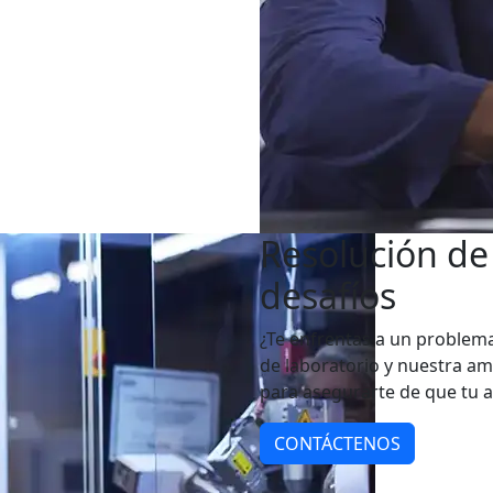
Resolución de
desafíos
¿Te enfrentas a un problem
de laboratorio y nuestra am
para asegurarte de que tu a
CONTÁCTENOS