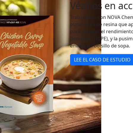
Véanos en acc
Trabajamos con NOVA Chemi
plataforma de resina que a
para mejorar el rendimiento 
densidad (HDPE), y la pusi
envase en bolsillo de sopa.
LEE EL CASO DE ESTUDIO