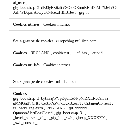
ai_user
,
gig_bootstrap_3_dPJ0yRZ6aJtVSOtoORnmKK3DhMTXJvJVC4-
XiF4PDsjxirAoOywOvPzozHBiB1be
,
_gig_lt
Cookies internes
europeblog.milliken.com
REGLANG
,
cookietest
,
__cf_bm
,
_cfuvid
Cookies internes
milliken.com
gig_bootstrap_3_bytnxajWVpZq6lEe6NpNrZXLRvd9laua-
gMMGntPrCHt5jCeXbPzWFkDgxBxosFt
,
OptanonConsent
,
fallbackLangWarn
,
REGLANG
,
glt_xxxxxx
,
OptanonAlertBoxClosed
,
gig_bootstrap_3_
,
_ketch_consent_v1_
,
_gig_lt
,
_swb
,
gltexp_XXXXXX
,
_swb_consent_