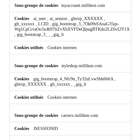
myaccount.milliken.com
ai_user
,
ai_session
,
gltexp_XXXXXX
,
glt_xxxxxx
,
LCID
,
gig_bootstrap_3_7Ok09sSAoaG35qx-
Wg1CpCrvaOo3x4h97liZvXhXYFDeQlpugBTKdo2LZ6vI2Y1X
,
gig_bootstrap_3_
,
_gig_lt
Cookies internes
styleshop.milliken.com
gig_bootstrap_4_Nfc9n_Ty32uLvwShk6bltA
,
gltexp_XXXXXX
,
glt_xxxxxx
,
_gig_lt
Cookies internes
careers.milliken.com
JSESSIONID