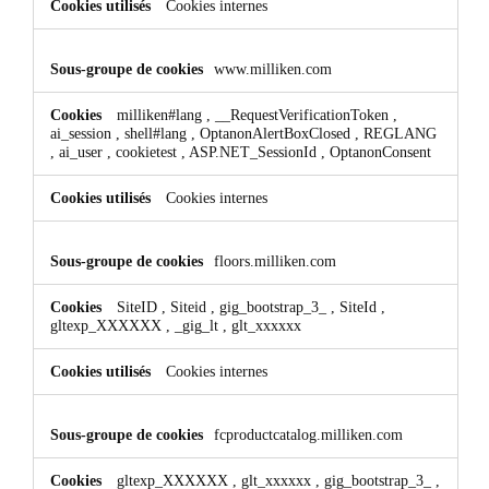
Cookies internes
www.milliken.com
milliken#lang
,
__RequestVerificationToken
,
ai_session
,
shell#lang
,
OptanonAlertBoxClosed
,
REGLANG
,
ai_user
,
cookietest
,
ASP.NET_SessionId
,
OptanonConsent
Cookies internes
floors.milliken.com
SiteID
,
Siteid
,
gig_bootstrap_3_
,
SiteId
,
gltexp_XXXXXX
,
_gig_lt
,
glt_xxxxxx
Cookies internes
fcproductcatalog.milliken.com
gltexp_XXXXXX
,
glt_xxxxxx
,
gig_bootstrap_3_
,