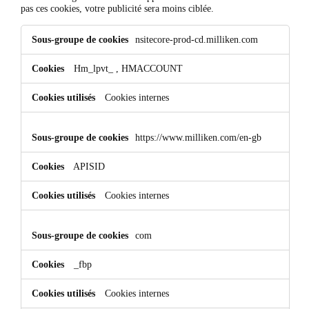
pas ces cookies, votre publicité sera moins ciblée.
Cookies
nsitecore-prod-cd.milliken.com
pour
une
publicité
Hm_lpvt_
,
HMACCOUNT
ciblée
Cookies internes
https://www.milliken.com/en-gb
APISID
Cookies internes
com
_fbp
Cookies internes