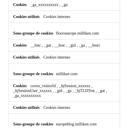
_ga_xxxxxxxxxx
,
_ga
Cookies internes
floorseurope.milliken.com
__hstc
,
_gat
,
__hssc
,
_gid
,
_ga
,
__hssrc
Cookies internes
milliken.com
coveo_visitorId
,
_hjSession_xxxxxx
,
_hjSessionUser_xxxxxx
,
_gid
,
_ga
,
_hjTLDTest
,
_gat
,
_ga_xxxxxxxxxx
Cookies internes
europeblog.milliken.com