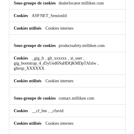
dealerlocator.milliken.com
ASP.NET_SessionId
Cookies internes
productsafety.milliken.com
_gig_lt
,
glt_xxxxxx
,
ai_user
,
gig_bootstrap_4_d5yUed6NaHDQKMDpTAIslw
,
gltexp_XXXXXX
Cookies internes
contact.milliken.com
__cf_bm
,
_cfuvid
Cookies internes