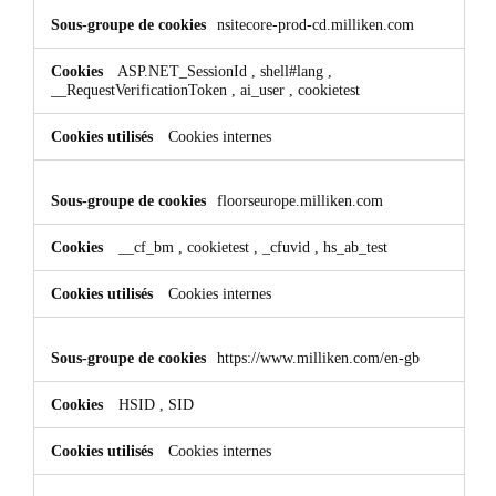
nsitecore-prod-cd.milliken.com
ASP.NET_SessionId
,
shell#lang
,
__RequestVerificationToken
,
ai_user
,
cookietest
Cookies internes
floorseurope.milliken.com
__cf_bm
,
cookietest
,
_cfuvid
,
hs_ab_test
Cookies internes
https://www.milliken.com/en-gb
HSID
,
SID
Cookies internes