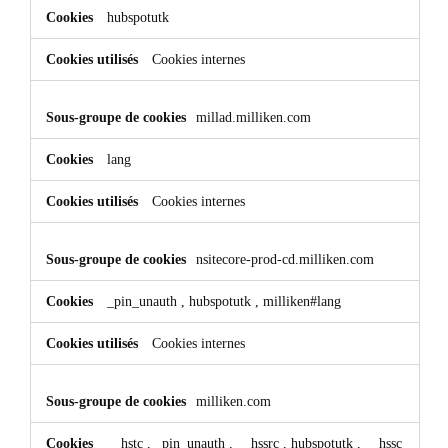
hubspotutk
Cookies internes
millad.milliken.com
lang
Cookies internes
nsitecore-prod-cd.milliken.com
_pin_unauth
,
hubspotutk
,
milliken#lang
Cookies internes
milliken.com
__hstc
,
_pin_unauth
,
__hssrc
,
hubspotutk
,
__hssc