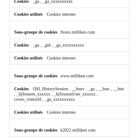
_ga
,
_ga_xxxxxxxxxx
Cookies internes
floors.milliken.com
_ga
,
_gid
,
_ga_xxxxxxxxxx
Cookies internes
www.milliken.com
QSI_HistorySession
,
__hssrc
,
_ga
,
__hssc
,
__hstc
,
_hjSession_xxxxxx
,
_hjSessionUser_xxxxxx
,
coveo_visitorId
,
_ga_xxxxxxxxxx
Cookies internes
k2022.milliken.com