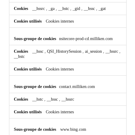
__hssrc
,
_ga
,
__hstc
,
_gid
,
__hssc
,
_gat
Cookies internes
nsitecore-prod-cd.milliken.com
__hssc
,
QSI_HistorySession
,
ai_session
,
__hssrc
,
__hstc
Cookies internes
contact.milliken.com
__hstc
,
__hssc
,
__hssrc
Cookies internes
www.bing.com